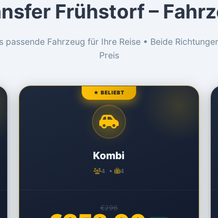
nsfer Frühstorf – Fah
s passende Fahrzeug für Ihre Reise • Beide Richtunge
Preis
★ BELIEBT
Kombi
4 •
4
€296