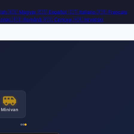
ish
🇭🇺
Magyar
🇪🇸
Español
🇮🇹
Italiano
🇫🇷
Français
olski
🇷🇴
Română
🇷🇸
Српски
🇭🇷
Hrvatski
Minivan