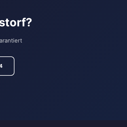
hstorf?
rantiert
4