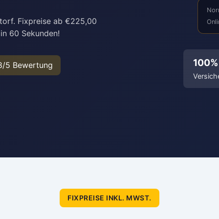
Nor
torf. Fixpreise ab €225,00
Onli
 in 60 Sekunden!
100%
8/5 Bewertung
Versich
FIXPREISE INKL. MWST.