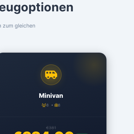
rzeugoptionen
n zum gleichen
Minivan
8 •
8
€381