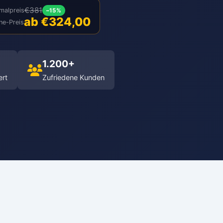
€381
malpreis
–15%
ab €324,00
ne-Preis
1.200+
ert
Zufriedene Kunden