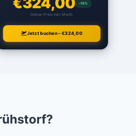
€324,00
–15%
Online-Preis inkl. MwSt.
Jetzt buchen – €324,00
rühstorf?