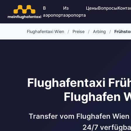
В
Из
Цены
Вопросы
Конта
аэропорт
аэропорта
Flughafentaxi Wien
/
Preise
/
Arbing
/
Frühsto
Flughafentaxi Frü
Flughafen 
Transfer vom Flughafen Wien 
24/7 verfügba