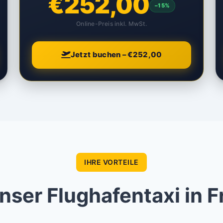
€252,00
–15%
Online-Preis inkl. MwSt.
Jetzt buchen – €252,00
IHRE VORTEILE
ser Flughafentaxi in F