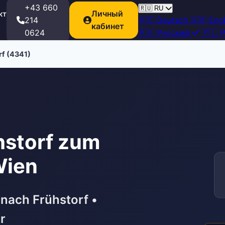
+43 660
🇷🇺
RU
Личный
кт
214
🇩🇪
Deutsch
🇬🇧
Engl
кабинет
0624
🇷🇺
Русский
🇵🇱
P
rf (4341)
hstorf zum
Wien
nach Frühstorf •
r