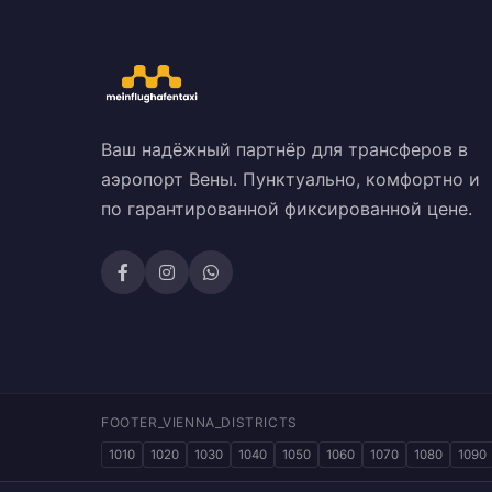
Ваш надёжный партнёр для трансферов в
аэропорт Вены. Пунктуально, комфортно и
по гарантированной фиксированной цене.
FOOTER_VIENNA_DISTRICTS
1010
1020
1030
1040
1050
1060
1070
1080
1090