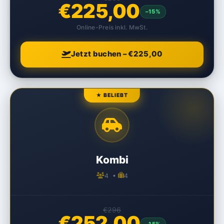
€225,00
–15%
Online-Preis inkl. MwSt.
Jetzt buchen – €225,00
★ BELIEBT
Kombi
4 •
4
€296
€252,00
–15%