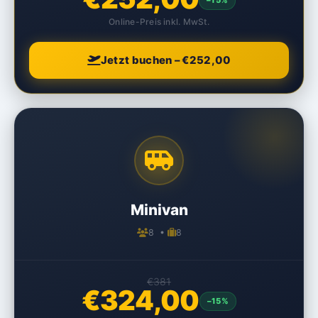
Online-Preis inkl. MwSt.
Jetzt buchen – €252,00
Minivan
8 •
8
€381
€324,00
–15%