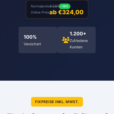
€381
Normalpreis
–15%
ab €324,00
Online-Preis
1.200+
100%
Zufriedene
Versichert
Kunden
FIXPREISE INKL. MWST.