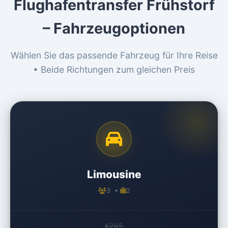
Flughafentransfer Frühstorf
– Fahrzeugoptionen
Wählen Sie das passende Fahrzeug für Ihre Reise
• Beide Richtungen zum gleichen Preis
Limousine
3 •
2
€265