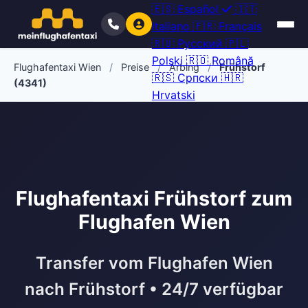
🇪🇸
Español
🇮🇹
Italiano
🇫🇷
Français
🇷🇺
Русский
🇵🇱
Polski
🇷🇴
Română
Flughafentaxi Wien
/
Preise
/
Arbing
/
Frühstorf
🇷🇸
Српски
🇭🇷
(4341)
Hrvatski
Flughafentaxi Frühstorf zum
Flughafen Wien
Transfer vom Flughafen Wien
nach Frühstorf • 24/7 verfügbar