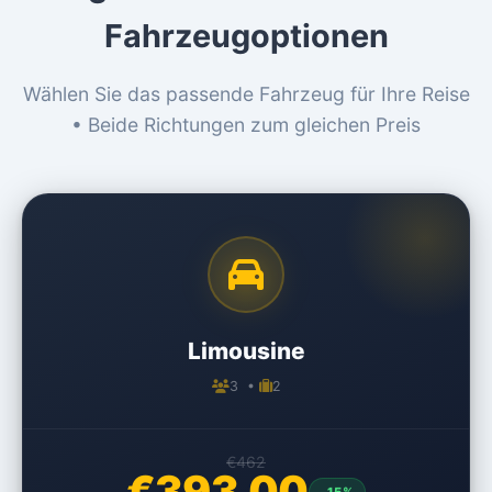
Fahrzeugoptionen
Wählen Sie das passende Fahrzeug für Ihre Reise
• Beide Richtungen zum gleichen Preis
Limousine
3 •
2
€462
€393,00