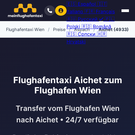
🇪🇸
Español
🇮🇹
Italiano
🇫🇷
Français
🇷🇺
Русский
🇵🇱
Polski
🇷🇴
Română
Flughafentaxi Wien
/
Preise
/
Aspach
/
Aichet (4933)
🇷🇸
Српски
🇭🇷
Hrvatski
Flughafentaxi Aichet zum
Flughafen Wien
Transfer vom Flughafen Wien
nach Aichet • 24/7 verfügbar