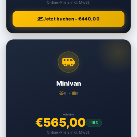
Online-Preis inkl. MwSt.
Jetzt buchen – €440,00
Minivan
8 •
8
€665
€565,00
–15%
Online-Preis inkl. MwSt.