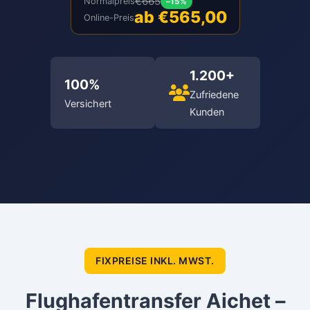
€665
Normalpreis
–15%
ab €565,00
Online-Preis
1.200+
100%
Zufriedene
Versichert
Kunden
FIXPREISE INKL. MWST.
Flughafentransfer Aichet –