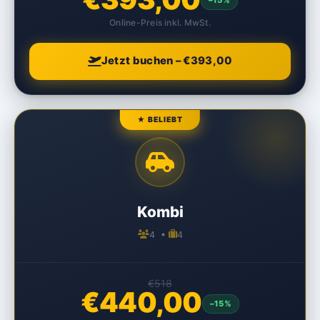
–15%
Online-Preis inkl. MwSt.
Jetzt buchen – €393,00
★ BELIEBT
Kombi
4 •
4
€518
€440,00
–15%