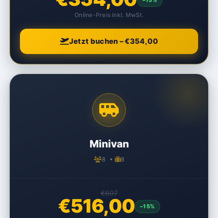
Online-Preis inkl. MwSt.
Jetzt buchen – €354,00
Minivan
8 •
8
€607
€516,00
–15%