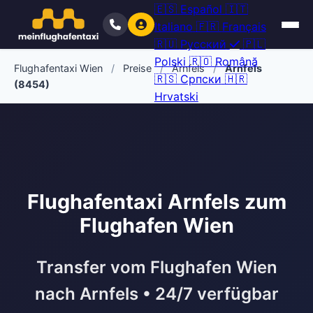
🇪🇸
Español
🇮🇹
Italiano
🇫🇷
Français
🇷🇺
Русский
🇵🇱
Polski
🇷🇴
Română
Flughafentaxi Wien
/
Preise
/
Arnfels
/
Arnfels
🇷🇸
Српски
🇭🇷
(8454)
Hrvatski
Flughafentaxi Arnfels zum
Flughafen Wien
Transfer vom Flughafen Wien
nach Arnfels • 24/7 verfügbar