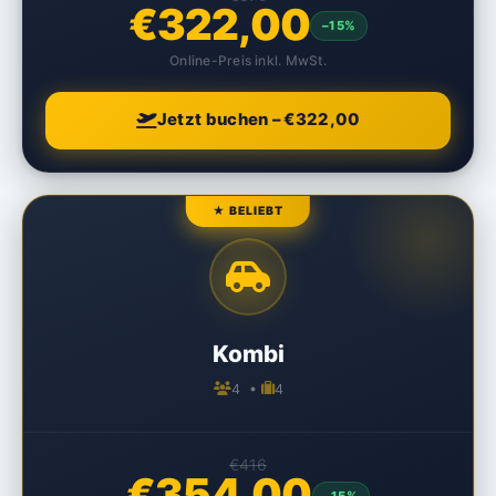
€322,00
–15%
Online-Preis inkl. MwSt.
Jetzt buchen – €322,00
★ BELIEBT
Kombi
4 •
4
€416
€354,00
–15%