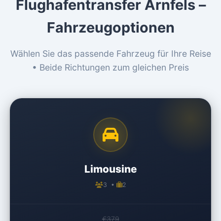
Flughafentransfer Arnfels –
Fahrzeugoptionen
Wählen Sie das passende Fahrzeug für Ihre Reise
• Beide Richtungen zum gleichen Preis
Limousine
3 •
2
€379