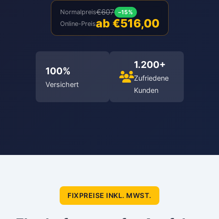
€607
Normalpreis
–15%
ab €516,00
Online-Preis
1.200+
100%
Zufriedene
Versichert
Kunden
FIXPREISE INKL. MWST.